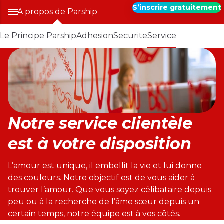
S’inscrire gratuitement
A propos de Parship
Le Principe Parship
Adhesion
Securite
Service
Notre service clientèle
est à votre disposition
L’amour est unique, il embellit la vie et lui donne
des couleurs. Notre objectif est de vous aider à
trouver l’amour. Que vous soyez célibataire depuis
peu ou à la recherche de l’âme sœur depuis un
certain temps, notre équipe est à vos côtés.