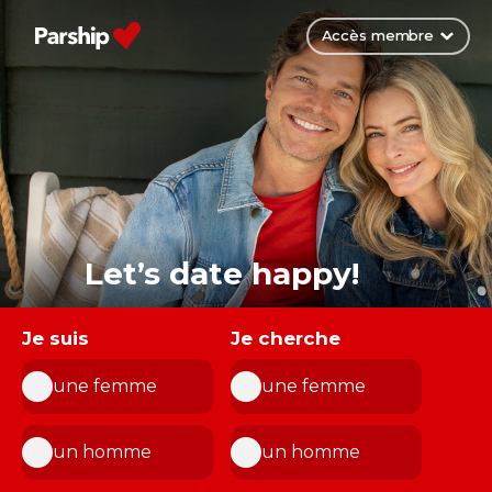
Accès membre
Let’s date happy!
Je suis
Je cherche
une femme
une femme
un homme
un homme