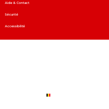
fr.parship.ch
Aide & Contact
(français)
Sécurité
fr.parship.be
(français)
Accessibilité
parship.be
(nederlands)
parship.it
Social
parship.nl
Facebook
Twitter
uk.parship.com
Apps
parship.fr
iPhone
Android
App
App
BE