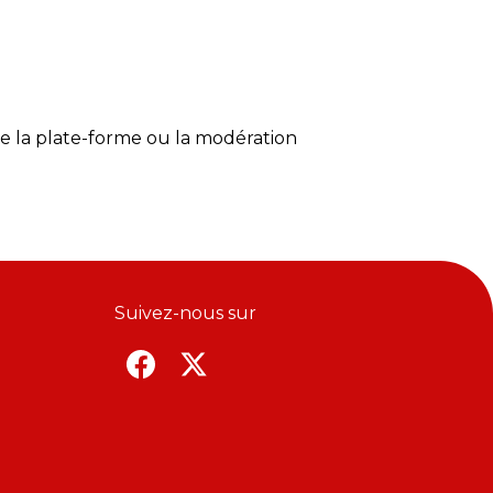
de la plate-forme ou la modération
Suivez-nous sur
F
T
a
w
c
i
e
t
b
t