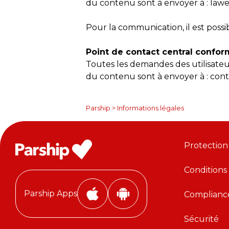
du contenu sont à envoyer à : la
Pour la communication, il est possib
Point de contact central conform
Toutes les demandes des utilisateu
du contenu sont à envoyer à : con
Parship
>
Informations légales
Protection
Conditions
Parship Apps
Complianc
i
A
P
n
Sécurité